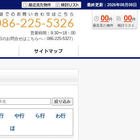
最終更新：2026年08月08日
00
00
件
件
最近見た物件
検討リスト
営業時間：9:30〜18：00
お問合せはこちらへ：086-225-5327）
行
や行
ら行
わ行
ほ