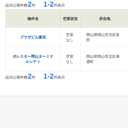
2
1-2
該当公開件数
件
件表示
物件名
空室状況
所在地
空室
岡山県岡山市北区富
プラザビル富田
なし
田
ポレスター岡山ターミナ
空室
岡山県岡山市北区奉
ルシティ
なし
還町
2
1-2
該当公開件数
件
件表示