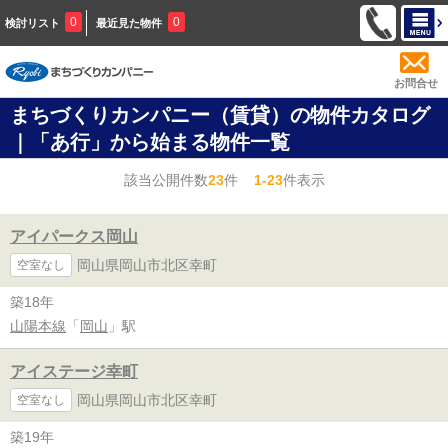
0
0
検討リスト
最近見た物件
お問合せ
まちづくりカンパニー（賃貸）の物件カタログ
｜「あ行」から始まる物件一覧
該当公開件数
23
件
1-23
件表示
アイパークス岡山
岡山県岡山市北区幸町
空室なし
築18年
山陽本線
「
岡山
」駅
アイステージ幸町
岡山県岡山市北区幸町
空室なし
築19年