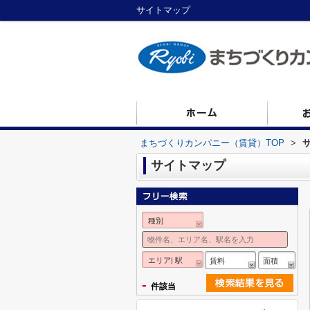
サイトマップ
まちづくりカンパニー（賃貸）TOP
>
サイトマップ
種別
エリア| 駅
賃料
面積
-
件該当