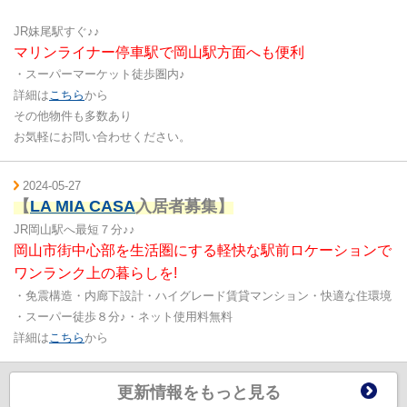
JR妹尾駅すぐ♪♪
マリンライナー停車駅で岡山駅方面へも便利
・スーパーマーケット徒歩圏内♪
詳細は
こちら
から
その他物件も多数あり
お気軽にお問い合わせください。
2024-05-27
【
LA MIA CASA
入居者募集
】
JR岡山駅へ最短７分♪♪
岡山市街中心部を生活圏にする軽快な駅前ロケーションで
ワンランク上の暮らしを!
・免震構造・内廊下設計・ハイグレード賃貸マンション・快適な住環境
・スーパー徒歩８分♪・ネット使用料無料
詳細は
こちら
から
更新情報をもっと見る