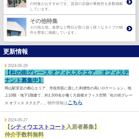
の特集がおすすめです。賃貸の店舗や事務所を多数掲載
しています。
その他特集
その他土地、倉庫など弊社が取り扱う様々なタイプの物
件を豊富に掲載しています。
更新情報
2024-05-28
【杜の街グレース オフィススクエア オフィステ
ナント募集中】
岡山駅至近の都心エリア、市役所筋に面した利便性の高いロケーション。
地
上10階・地下1階建て、
約1,500名が働く大規模オフィス空間「杜の街グレー
こちら
物件情報は
ス オフィス スクエア」。
2024-05-27
【
シティウエストコート
入居者募集
】
仲介手数料無料