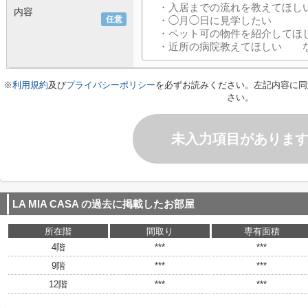
内容
任意
※
利用規約
及び
プライバシーポリシー
を必ずお読みください。左記内容に同
さい。
未入力項目がありま
LA MIA CASA
の過去に掲載したお部屋
所在階
間取り
専有面積
4階
***
***
9階
***
***
12階
***
***