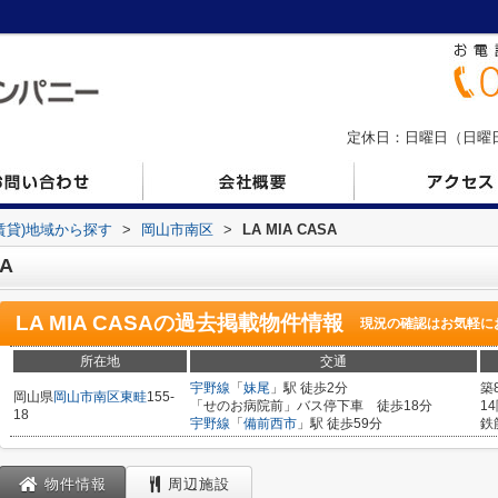
定休日：日曜日（日曜日の
(賃貸)地域から探す
>
岡山市南区
>
LA MIA CASA
A
LA MIA CASA
の過去掲載物件情報
現況の確認はお気軽に
所在地
交通
宇野線
「
妹尾
」駅 徒歩2分
築
岡山県
岡山市南区
東畦
155-
「せのお病院前」バス停下車 徒歩18分
1
18
宇野線
「
備前西市
」駅 徒歩59分
鉄
物件情報
周辺施設