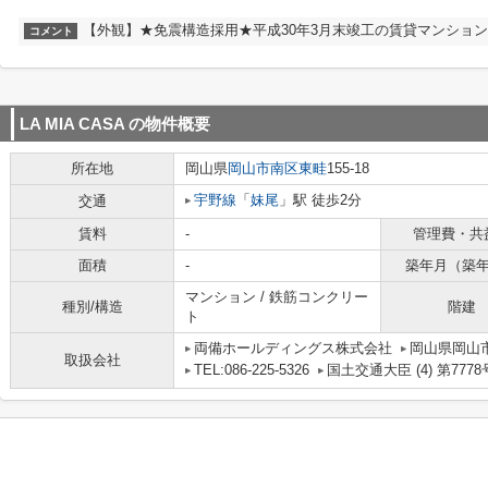
【外観】★免震構造採用★平成30年3月末竣工の賃貸マンショ
コメント
LA MIA CASA
の物件概要
所在地
岡山県
岡山市南区
東畦
155-18
宇野線
「
妹尾
」駅 徒歩2分
交通
賃料
-
管理費・共
面積
-
築年月（築
マンション / 鉄筋コンクリー
種別/構造
階建
ト
両備ホールディングス株式会社
岡山県岡山市
取扱会社
TEL:086-225-5326
国土交通大臣 (4) 第7778