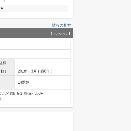
ン★
情報の見方
【マンション】
益費
-
年数）
2018年 3月 ( 築8年 )
14階建
北区錦町6-1 両備ビル3F
号