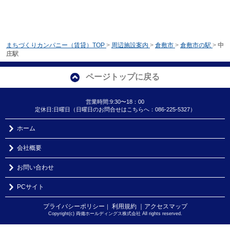
まちづくりカンパニー（賃貸）TOP
>
周辺施設案内
>
倉敷市
>
倉敷市の駅
>
中
庄駅
ページトップに戻る
営業時間:9:30〜18：00
定休日:日曜日（日曜日のお問合せはこちらへ：086-225-5327）
ホーム
会社概要
お問い合わせ
PCサイト
プライバシーポリシー
利用規約
｜アクセスマップ
｜
Copyright(c) 両備ホールディングス株式会社 All rights reserved.