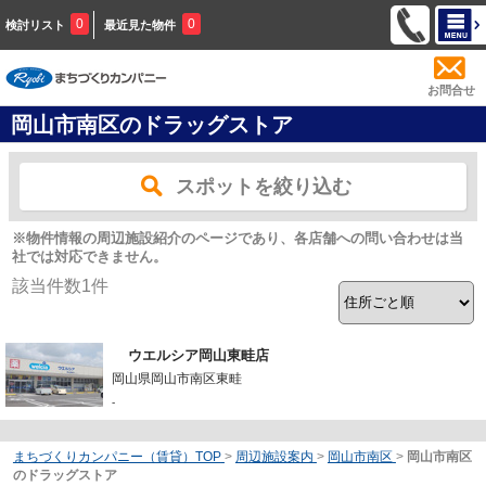
0
0
検討リスト
最近見た物件
お問合せ
岡山市南区のドラッグストア
スポットを絞り込む
※物件情報の周辺施設紹介のページであり、各店舗への問い合わせは当
社では対応できません。
該当件数
1
件
ウエルシア岡山東畦店
岡山県岡山市南区東畦
-
まちづくりカンパニー（賃貸）TOP
>
周辺施設案内
>
岡山市南区
>
岡山市南区
のドラッグストア