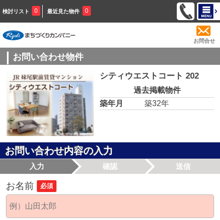
0
0
検討リスト
最近見た物件
お問合せ
お問い合わせ物件
シティウエストコート 202
過去掲載物件
築年月
築32年
お問い合わせ内容の入力
入力
確認
送信
お名前
必須