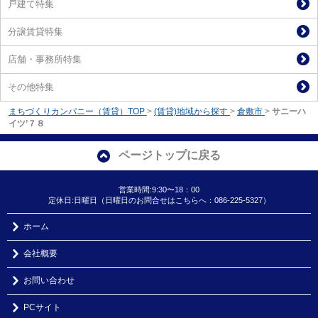
戸建て特集
分譲賃貸特集
店舗・事務所特集
その他特集
まちづくりカンパニー（賃貸）TOP
>
(賃貸)地域から探す
>
倉敷市
>
サニーハ
イツ’７８
ページトップに戻る
営業時間:9:30〜18：00
定休日:日曜日（日曜日のお問合せはこちらへ：086-225-5327）
ホーム
会社概要
お問い合わせ
PCサイト