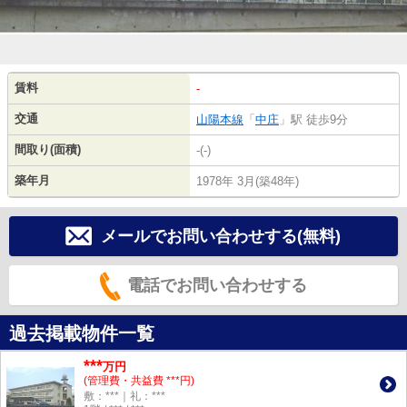
賃料
-
交通
山陽本線
「
中庄
」駅 徒歩9分
間取り(面積)
-(-)
築年月
1978年 3月(築48年)
メールでお問い合わせする(無料)
電話でお問い合わせする
過去掲載物件一覧
***
万円
(管理費・共益費 ***円)
敷：***｜礼：***