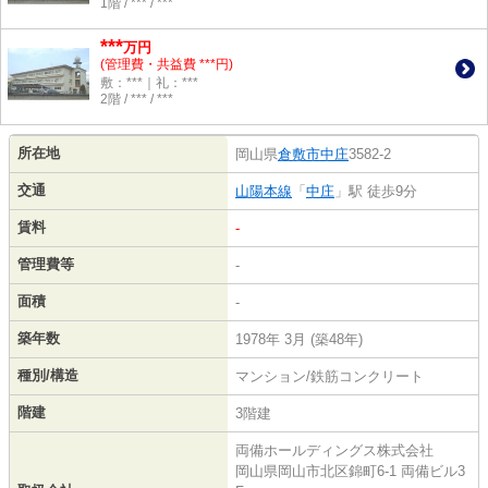
1階 / *** / ***
***
万円
(管理費・共益費 ***円)
敷：***｜礼：***
2階 / *** / ***
所在地
岡山県
倉敷市
中庄
3582-2
交通
山陽本線
「
中庄
」駅 徒歩9分
賃料
-
管理費等
-
面積
-
築年数
1978年 3月 (築48年)
種別/構造
マンション/鉄筋コンクリート
階建
3階建
両備ホールディングス株式会社
岡山県岡山市北区錦町6-1 両備ビル3