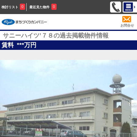
0
0
検討リスト
最近見た物件
お問合せ
サニーハイツ’７８の過去掲載物件情報
賃料
***
万円