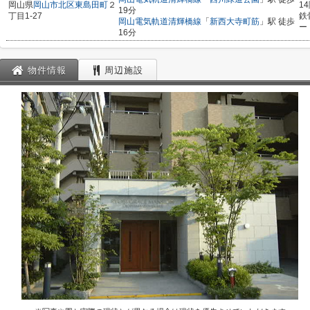
岡山県
岡山市北区
東島田町
２
1
19分
丁目1-27
鉄
岡山電気軌道清輝橋線
「
新西大寺町筋
」駅 徒歩
ー
16分
物件情報
周辺施設