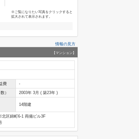
※ご覧になりたい写真をクリックすると
拡大されて表示されます。
情報の見方
【マンション】
益費
-
年数）
2003年 3月 ( 築23年 )
14階建
北区錦町6-1 両備ビル3F
号