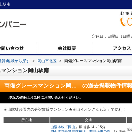
山駅南
定休日：日曜日（日曜日の
(賃貸)地域から探す
>
岡山市北区
>
両備グレースマンション岡山駅南
スマンション岡山駅南
両備グレースマンション岡山駅南
の過去掲載物件情
現況の確認はお気軽にお問い合わせください。
岡山駅徒歩圏内の分譲賃貸マンション★岡山イオンさんも近くて便利！
所在地
交通
山陽本線
「
岡山
」駅 徒歩14～15分
築
岡山電気軌道清輝橋線
「
西川緑道公園
」駅 徒歩