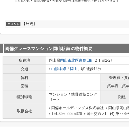
※写真や図と実際の現状とが異なる場合は現状を優先させていただきます
【外観】
コメント
両備グレースマンション岡山駅南
の物件概要
所在地
岡山県
岡山市北区
東島田町
２丁目1-27
山陽本線
「
岡山
」駅 徒歩14分
交通
賃料
-
管理費・共
面積
-
築年月（築
マンション / 鉄骨鉄筋コンク
種別/構造
階建
リート
両備ホールディングス株式会社
岡山県岡山市
取扱会社
TEL:086-225-5326
国土交通大臣 (4) 第7778