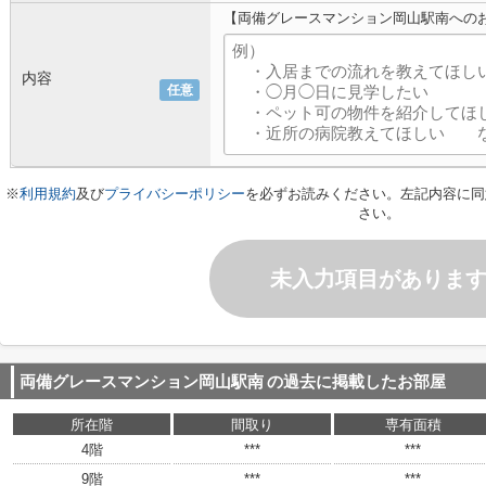
【両備グレースマンション岡山駅南への
内容
任意
※
利用規約
及び
プライバシーポリシー
を必ずお読みください。左記内容に同
さい。
未入力項目がありま
両備グレースマンション岡山駅南
の過去に掲載したお部屋
所在階
間取り
専有面積
4階
***
***
9階
***
***