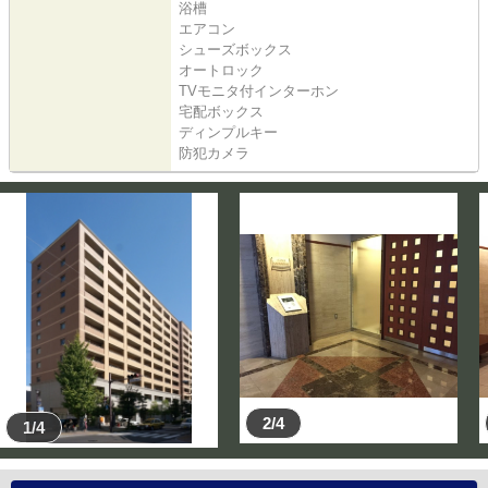
浴槽
エアコン
シューズボックス
オートロック
TVモニタ付インターホン
宅配ボックス
ディンプルキー
防犯カメラ
2/4
1/4