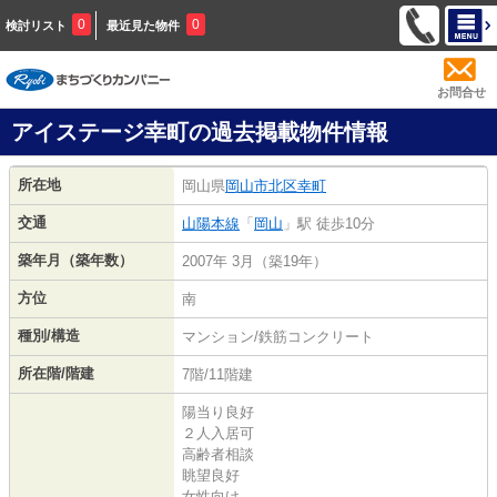
0
0
検討リスト
最近見た物件
お問合せ
アイステージ幸町の過去掲載物件情報
所在地
岡山県
岡山市北区
幸町
交通
山陽本線
「
岡山
」駅 徒歩10分
築年月（築年数）
2007年 3月（築19年）
方位
南
種別/構造
マンション/鉄筋コンクリート
所在階/階建
7階/11階建
陽当り良好
２人入居可
高齢者相談
眺望良好
女性向け