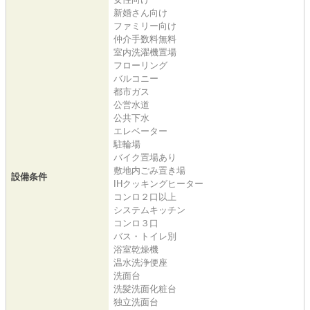
新婚さん向け
ファミリー向け
仲介手数料無料
室内洗濯機置場
フローリング
バルコニー
都市ガス
公営水道
公共下水
エレベーター
駐輪場
バイク置場あり
敷地内ごみ置き場
設備条件
IHクッキングヒーター
コンロ２口以上
システムキッチン
コンロ３口
バス・トイレ別
浴室乾燥機
温水洗浄便座
洗面台
洗髪洗面化粧台
独立洗面台